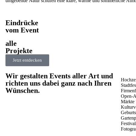
umgebende Natur schufen eine klare, warme und sommerliche Atmo
Eindrücke
vom Event
alle
Projekte
Jetzt entdecken
Wir gestalten Events aller Art und
Hochze
richten uns dabei ganz nach Ihren
Stadtfes
Wünschen.
Firmenf
Open-A
Märkte
Kulturv
Geburts
Gartenp
Festival
Fotogra