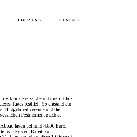
ÜBER UNS
KONTAKT
n Viktoria Preiss, die mit ihrem Blick
ses Tages festhielt. So entstand ein
d Budgetideal vereinte und die
gesslichen Festmoment machte.
 Abbau lagen bei rund 4.800 Euro.
eile: 5 Prozent Rabatt auf
 31. Januar sowie weitere 10 Prozent