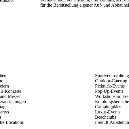
sphäre.
für die Bereitstellung eigener Auf- und Abbauhel
iten
Sportveranstaltun
te
Outdoor-Catering
eiern
Picknick-Events
ir-Konzerte
Pop-Up-Events
 und Messen
Workshops im Fre
eranstaltungen
Erholungsbereiche
tage
Campingplätze
artys
Luxus-Events
s
Beachclubs
fie-Locations
Freiluft-Ausstellu