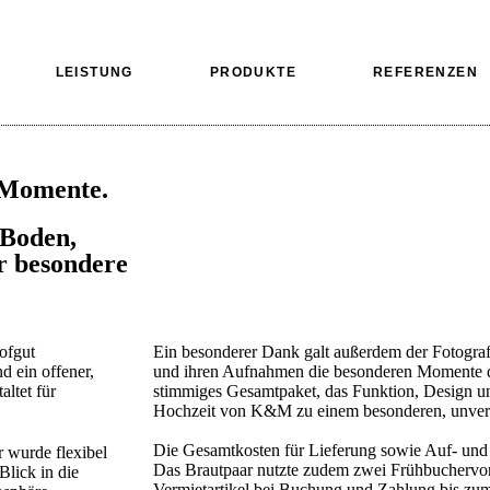
LEISTUNG
PRODUKTE
REFERENZEN
e Momente.
 Boden,
r besondere
ofgut
Ein besonderer Dank galt außerdem der Fotografi
d ein offener,
und ihren Aufnahmen die besonderen Momente die
ltet für
stimmiges Gesamtpaket, das Funktion, Design un
Hochzeit von K&M zu einem besonderen, unver
Die Gesamtkosten für Lieferung sowie Auf- und
r wurde flexibel
Das Brautpaar nutzte zudem zwei Frühbuchervort
Blick in die
Vermietartikel bei Buchung und Zahlung bis zum