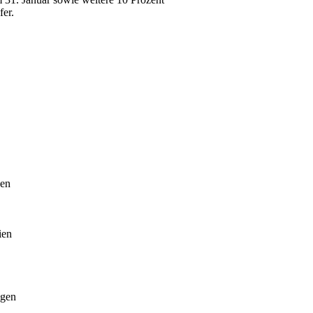
fer.
gen
ien
ngen